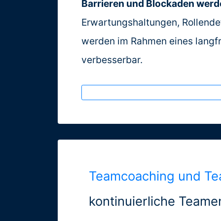
Barrieren und Blockaden werde
Köln
Erwartungshaltungen, Rollende
München
werden im Rahmen eines langfr
verbesserbar.
Wien
Zürich
weitere
Teamcoaching und Te
Seminarorte
kontinuierliche Teame