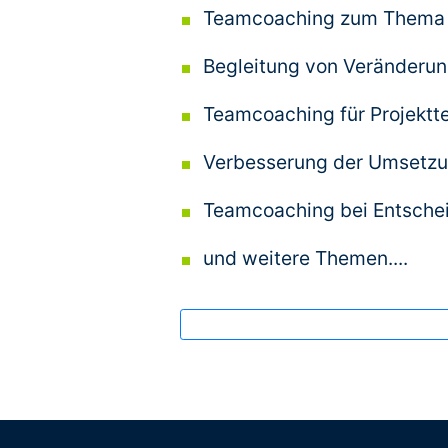
Teamcoaching zum Thema 
Begleitung von Veränderu
Referenzen
Teamcoaching für Projekt
über
Verbesserung der Umsetzu
Teamcoaching bei Entsche
900
Firmenkunden
und weitere Themen....
Projekte
+
Beispiele
Lehraufträge