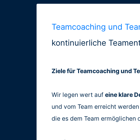
Teamcoaching und Tea
Orte
kontinuierliche Teament
+
Locations
Ziele für Teamcoaching und T
Aschaffenburg
Wir legen wert auf
eine klare De
Berlin
und vom Team erreicht werden s
Frankfurt
die es dem Team ermöglichen di
Hamburg