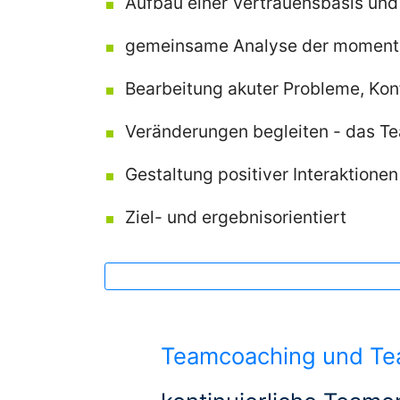
Aufbau einer Vertrauensbasis und
Seminare
firmenintern
gemeinsame Analyse der moment
Bearbeitung akuter Probleme, Konf
Teamentwicklung
Veränderungen begleiten - das Te
Gestaltung positiver Interaktione
Teamseminare
Ziel- und ergebnisorientiert
+
Teamworkshops
Know
How
Teamcoaching und Te
für