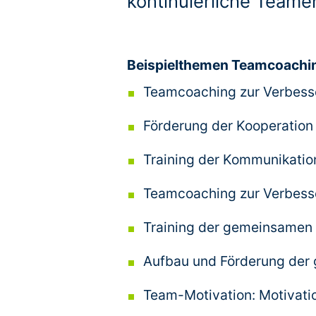
kontinuierliche Teame
Teams
Teamlabor
Beispielthemen Teamcoachi
Gruppendynamik
Teamcoaching zur Verbess
Förderung der Kooperation 
Moderation
Training der Kommunikation
Teamcoaching zur Verbess
über
uns
Training der gemeinsame
Aufbau und Förderung der 
MTO-
Team-Motivation: Motivatio
Consulting