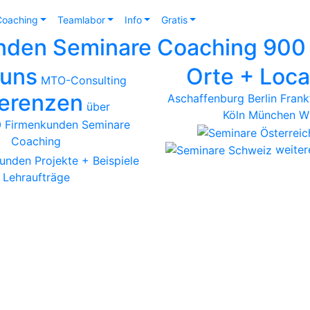
Coaching
Teamlabor
Info
Gratis
900 
 uns
Orte + Loca
MTO-Consulting
erenzen
Aschaffenburg
Berlin
Frank
über
Köln
München
W
weiter
kunden
Projekte + Beispiele
Lehraufträge