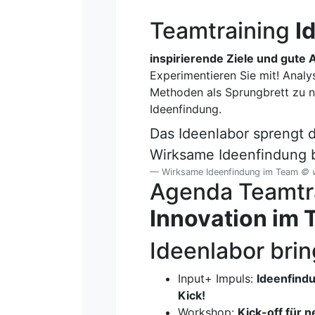
Teamtraining
I
inspirierende Ziele und gute 
Experimentieren Sie mit! Analy
Methoden als Sprungbrett zu ne
Ideenfindung.
Das Ideenlabor sprengt d
Wirksame Ideenfindung b
Wirksame Ideenfindung im Team
© w
Agenda Teamtr
Innovation im
Ideenlabor brin
Input+ Impuls:
Ideenfindu
Kick!
Workshop:
Kick-off für 