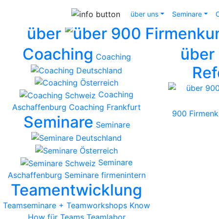
über uns
Seminare
×
über
Coaching
über
Coaching
Ref
Coaching
Aschaffenburg
Coaching Frankfurt
900 Firmen
Seminare
Seminare
Seminare
Aschaffenburg
Seminare firmenintern
Teamentwicklung
Teamseminare + Teamworkshops
Know
How für Teams
Teamlabor