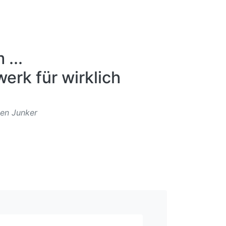
...
erk für wirklich
gen Junker